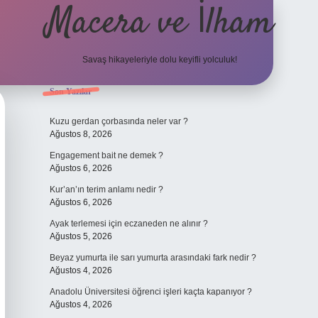
Macera ve İlham
Savaş hikayeleriyle dolu keyifli yolculuk!
Sidebar
Son Yazılar
ilbet giriş
Kuzu gerdan çorbasında neler var ?
Ağustos 8, 2026
Engagement bait ne demek ?
Ağustos 6, 2026
Kur’an’ın terim anlamı nedir ?
Ağustos 6, 2026
Ayak terlemesi için eczaneden ne alınır ?
Ağustos 5, 2026
Beyaz yumurta ile sarı yumurta arasındaki fark nedir ?
Ağustos 4, 2026
Anadolu Üniversitesi öğrenci işleri kaçta kapanıyor ?
Ağustos 4, 2026