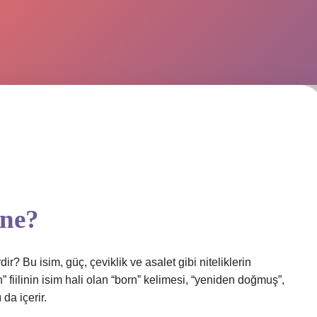
 ne?
ir? Bu isim, güç, çeviklik ve asalet gibi niteliklerin
n” fiilinin isim hali olan “born” kelimesi, “yeniden doğmuş”,
da içerir.