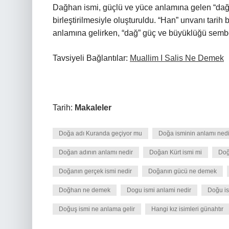
Dağhan ismi, güçlü ve yüce anlamına gelen “dağ”
birleştirilmesiyle oluşturuldu. “Han” unvanı tarih
anlamına gelirken, “dağ” güç ve büyüklüğü sembo
Tavsiyeli Bağlantılar:
Muallim I Salis Ne Demek
Tarih:
Makaleler
Doğa adı Kuranda geçiyor mu
Doğa isminin anlamı nedi
Doğan adının anlamı nedir
Doğan Kürt ismi mi
Doğ
Doğanın gerçek ismi nedir
Doğanın gücü ne demek
Doğhan ne demek
Dogu ismi anlami nedir
Doğu is
Doğuş ismi ne anlama gelir
Hangi kız isimleri günahtır