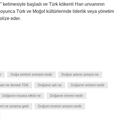
 kelimesiyle başladı ve Türk kökenli Han unvanının
 boyunca Türk ve Moğol kültürlerinde liderlik veya yönetim
lize eder.
r
Doğa isminin enerjisi nedir
Doğan adının anlamı ne
an ne demek TDK
Doğanın adı ne
Doğanın anlamı nedir
Doğanın insana etkisi ne
Doğanın önemi nedir
mi ne anlama gelir
Doğum isminin anlamı nedir