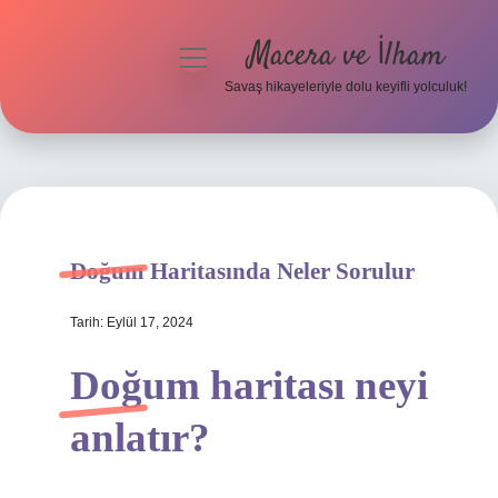
Macera ve İlham
menüyü
aç
Savaş hikayeleriyle dolu keyifli yolculuk!
Anasayfa
Gizlilik Politikası
Yasal Uyarı
Doğum Haritasında Neler Sorulur
Tarih: Eylül 17, 2024
Doğum haritası neyi
anlatır?