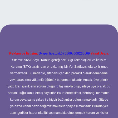
.xyz
Reklam ve İletişim:
Skype: live:.cid.575569c608265c69
Yasal Uyarı:
Sitemiz, 5651 Sayılı Kanun gereğince Bilgi Teknolojileri ve İletişim
Kurumu (BTK) tarafından onaylanmış bir Yer Sağlayıcı olarak hizmet
vermektedir. Bu nedenle, sitedeki içerikleri proaktif olarak denetleme
veya araştırma yükümlülüğümüz bulunmamaktadır. Ancak, üyelerimiz
yazdıkları içeriklerin sorumluluğunu taşımakta olup, siteye üye olarak bu
sorumluluğu kabul etmiş sayılırlar. Bu internet sitesi, herhangi bir marka,
kurum veya şahıs şirketi ile hiçbir bağlantısı bulunmamaktadır. Sitede
yalnızca kendi hazırladığımız makaleler paylaşılmaktadır. Burada yer
alan içerikler haber niteliği taşımamakta olup, gerçek kurum ve kişiler