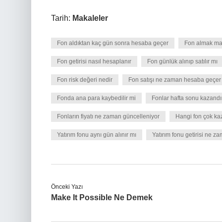
Tarih:
Makaleler
Fon aldıktan kaç gün sonra hesaba geçer
Fon almak man
Fon getirisi nasıl hesaplanır
Fon günlük alınıp satılır mı
Fon risk değeri nedir
Fon satışı ne zaman hesaba geçer 
Fonda ana para kaybedilir mi
Fonlar hafta sonu kazandır
Fonların fiyatı ne zaman güncelleniyor
Hangi fon çok kaz
Yatırım fonu aynı gün alınır mı
Yatırım fonu getirisi ne 
Önceki Yazı
Make It Possible Ne Demek