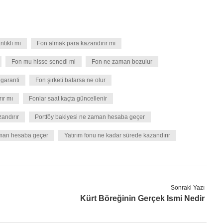
tıklı mı
Fon almak para kazandırır mı
Fon mu hisse senedi mi
Fon ne zaman bozulur
garanti
Fon şirketi batarsa ne olur
ır mı
Fonlar saat kaçta güncellenir
andırır
Portföy bakiyesi ne zaman hesaba geçer
zaman hesaba geçer
Yatırım fonu ne kadar sürede kazandırır
Sonraki Yazı
Kürt Böreğinin Gerçek Ismi Nedir