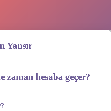
n Yansır
 ne zaman hesaba geçer?
r?