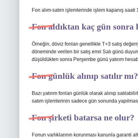
Fon alım-satım işlemlerinde işlem kapanış saati 1
Fon aldıktan kaç gün sonra 
Örneğin, döviz fonları genellikle T+3 satış değer
döneminde verilen bir satış emri Salı günü duyurula
düşüldükten sonra Perşembe günü yatırım hesabın
Fon günlük alınıp satılır mı?
Bazı yatırım fonları günlük olarak alınıp satılabili
satım işlemlerinin sadece gün sonunda yapılması
Fon şirketi batarsa ne olur?
Fonun varlıklarının korunması kanunla garanti altın