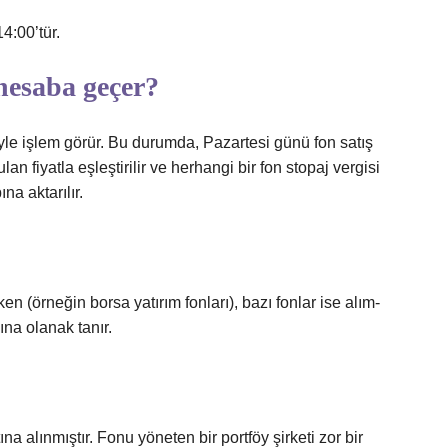
4:00’tür.
hesaba geçer?
iyle işlem görür. Bu durumda, Pazartesi günü fon satış
n fiyatla eşleştirilir ve herhangi bir fon stopaj vergisi
a aktarılır.
rken (örneğin borsa yatırım fonları), bazı fonlar ise alım-
na olanak tanır.
a alınmıştır. Fonu yöneten bir portföy şirketi zor bir