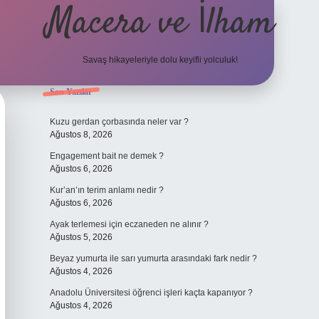
Macera ve İlham
Savaş hikayeleriyle dolu keyifli yolculuk!
Sidebar
Son Yazılar
ilbet giriş
b
Kuzu gerdan çorbasında neler var ?
Ağustos 8, 2026
Engagement bait ne demek ?
Ağustos 6, 2026
Kur’an’ın terim anlamı nedir ?
Ağustos 6, 2026
Ayak terlemesi için eczaneden ne alınır ?
Ağustos 5, 2026
Beyaz yumurta ile sarı yumurta arasındaki fark nedir ?
Ağustos 4, 2026
Anadolu Üniversitesi öğrenci işleri kaçta kapanıyor ?
Ağustos 4, 2026