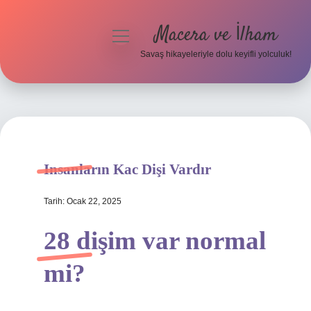
Macera ve İlham
menüyü
aç
Savaş hikayeleriyle dolu keyifli yolculuk!
Anasayfa
Gizlilik Politikası
Yasal Uyarı
Insanların Kac Dişi Vardır
Tarih: Ocak 22, 2025
28 dişim var normal
mi?