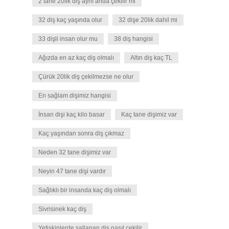
2 tane 20lik diş aynı anda çekilir mi
32 diş kaç yaşında olur
32 dişe 20lik dahil mi
33 dişli insan olur mu
38 diş hangisi
Ağızda en az kaç diş olmalı
Altın diş kaç TL
Çürük 20lik diş çekilmezse ne olur
En sağlam dişimiz hangisi
İnsan dişi kaç kilo basar
Kaç tane dişimiz var
Kaç yaşından sonra diş çıkmaz
Neden 32 tane dişimiz var
Neyin 47 tane dişi vardır
Sağlıklı bir insanda kaç diş olmalı
Sivrisinek kaç diş
Yetişkinlerde sallanan diş nasıl çekilir