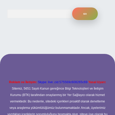
Arama
t giriş
betexper.xyz
Reklam ve İletişim:
Skype: live:.cid.575569c608265c69
Yasal Uyarı:
Sitemiz, 5651 Sayılı Kanun gereğince Bilgi Teknolojileri ve İletişim
Kurumu (BTK) tarafından onaylanmış bir Yer Sağlayıcı olarak hizmet
vermektedir. Bu nedenle, sitedeki içerikleri proaktif olarak denetleme
veya araştırma yükümlülüğümüz bulunmamaktadır. Ancak, üyelerimiz
yazdıkları içeriklerin sorumluluğunu taşımakta olup, siteye üye olarak bu