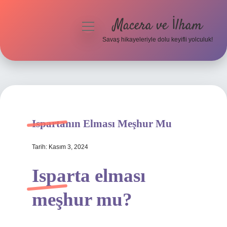
Macera ve İlham
menüyü
aç
Savaş hikayeleriyle dolu keyifli yolculuk!
Anasayfa
Gizlilik Politikası
Yasal Uyarı
Ispartanın Elması Meşhur Mu
Tarih: Kasım 3, 2024
Isparta elması
meşhur mu?