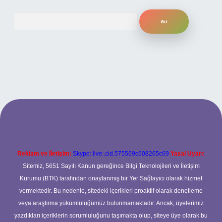
Arama
iş
betexper.xyz
Reklam ve İletişim:
Skype: live:.cid.575569c608265c69
Yasal Uyarı:
Sitemiz, 5651 Sayılı Kanun gereğince Bilgi Teknolojileri ve İletişim
Kurumu (BTK) tarafından onaylanmış bir Yer Sağlayıcı olarak hizmet
vermektedir. Bu nedenle, sitedeki içerikleri proaktif olarak denetleme
veya araştırma yükümlülüğümüz bulunmamaktadır. Ancak, üyelerimiz
yazdıkları içeriklerin sorumluluğunu taşımakta olup, siteye üye olarak bu