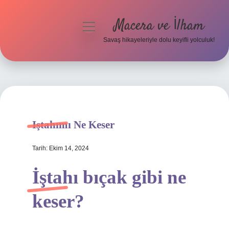
Macera ve İlham
menüyü
aç
Savaş hikayeleriyle dolu keyifli yolculuk!
Anasayfa
Gizlilik Politikası
Yasal Uyarı
Iştahımı Ne Keser
Tarih: Ekim 14, 2024
İştahı bıçak gibi ne
keser?