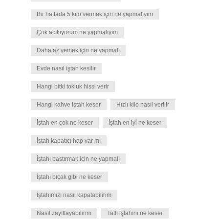
Bir haftada 5 kilo vermek için ne yapmalıyım
Çok acıkıyorum ne yapmalıyım
Daha az yemek için ne yapmalı
Evde nasıl iştah kesilir
Hangi bitki tokluk hissi verir
Hangi kahve iştah keser
Hızlı kilo nasıl verilir
İştah en çok ne keser
İştah en iyi ne keser
İştah kapatıcı hap var mı
İştahı bastırmak için ne yapmalı
İştahı bıçak gibi ne keser
İştahımızı nasıl kapatabilirim
Nasıl zayıflayabilirim
Tatlı iştahını ne keser