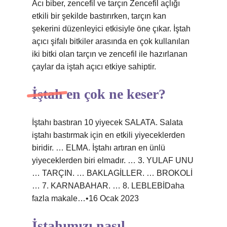
Acı biber, zencefil ve tarçın Zencefil açlığı
etkili bir şekilde bastırırken, tarçın kan
şekerini düzenleyici etkisiyle öne çıkar. İştah
açıcı şifalı bitkiler arasında en çok kullanılan
iki bitki olan tarçın ve zencefil ile hazırlanan
çaylar da iştah açıcı etkiye sahiptir.
İştah en çok ne keser?
İştahı bastıran 10 yiyecek SALATA. Salata
iştahı bastırmak için en etkili yiyeceklerden
biridir. … ELMA. İştahı artıran en ünlü
yiyeceklerden biri elmadır. … 3. YULAF UNU
… TARÇIN. … BAKLAGİLLER. … BROKOLİ
… 7. KARNABAHAR. … 8. LEBLEBİDaha
fazla makale…•16 Ocak 2023
İştahımızı nasıl