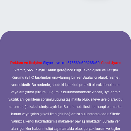
 giriş
betexper.xyz
Reklam ve İletişim:
Skype: live:.cid.575569c608265c69
Yasal Uyarı:
Sitemiz, 5651 Sayılı Kanun gereğince Bilgi Teknolojileri ve İletişim
Kurumu (BTK) tarafından onaylanmış bir Yer Sağlayıcı olarak hizmet
vermektedir. Bu nedenle, sitedeki içerikleri proaktif olarak denetleme
veya araştırma yükümlülüğümüz bulunmamaktadır. Ancak, üyelerimiz
yazdıkları içeriklerin sorumluluğunu taşımakta olup, siteye üye olarak bu
sorumluluğu kabul etmiş sayılırlar. Bu internet sitesi, herhangi bir marka,
kurum veya şahıs şirketi ile hiçbir bağlantısı bulunmamaktadır. Sitede
yalnızca kendi hazırladığımız makaleler paylaşılmaktadır. Burada yer
alan içerikler haber niteliği taşımamakta olup, gerçek kurum ve kişiler