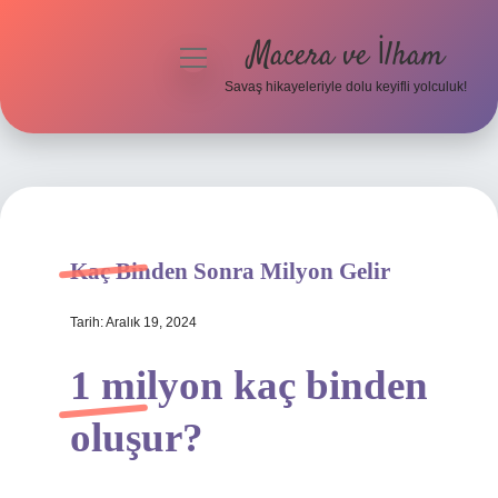
Macera ve İlham
menüyü
aç
Savaş hikayeleriyle dolu keyifli yolculuk!
Anasayfa
Gizlilik Politikası
Yasal Uyarı
Kaç Binden Sonra Milyon Gelir
Tarih: Aralık 19, 2024
1 milyon kaç binden
oluşur?