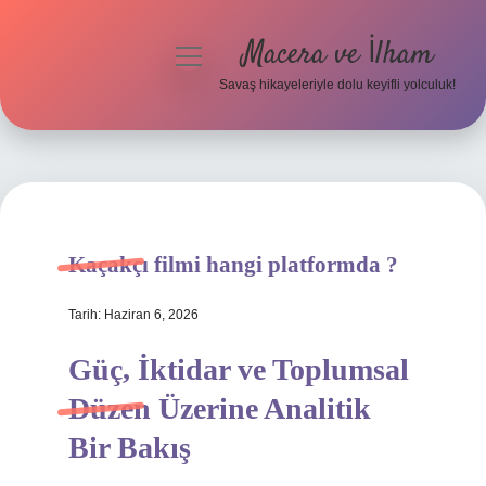
Macera ve İlham
menüyü
aç
Savaş hikayeleriyle dolu keyifli yolculuk!
Anasayfa
Gizlilik Politikası
Yasal Uyarı
Kaçakçı filmi hangi platformda ?
Tarih: Haziran 6, 2026
Güç, İktidar ve Toplumsal
Düzen Üzerine Analitik
Bir Bakış