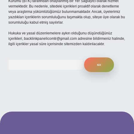
Kurumu (BTK) tarafından onaylanmış bir Yer Sağlayıcı olarak hizmet
vermektedir. Bu nedenle, sitedeki içerikleri proaktif olarak denetleme
veya araştırma yükümlülüğümüz bulunmamaktadır. Ancak, üyelerimiz
yazdıkları içeriklerin sorumluluğunu taşımakta olup, siteye üye olarak bu
sorumluluğu kabul etmiş sayılırlar.
Hukuka ve yasal düzenlemelere aykırı olduğunu düşündüğünüz
içerikleri,
backlinkpanelicomtr@gmail.com
adresine bildirmeniz halinde,
ilgili içerikler yasal süre içerisinde sitemizden kaldırılacaktır.
Arama
iriş
betexper.xyz