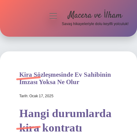
Macera ve İlham
menüyü
aç
Savaş hikayeleriyle dolu keyifli yolculuk!
Anasayfa
Gizlilik Politikası
Yasal Uyarı
Kira Sözleşmesinde Ev Sahibinin
Imzası Yoksa Ne Olur
Tarih: Ocak 17, 2025
Hangi durumlarda
kira kontratı