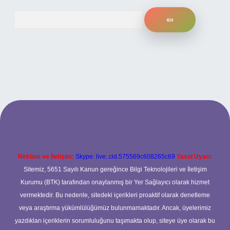
Arama
iş
betexper.xyz
Reklam ve İletişim:
Skype: live:.cid.575569c608265c69
Yasal Uyarı:
Sitemiz, 5651 Sayılı Kanun gereğince Bilgi Teknolojileri ve İletişim
Kurumu (BTK) tarafından onaylanmış bir Yer Sağlayıcı olarak hizmet
vermektedir. Bu nedenle, sitedeki içerikleri proaktif olarak denetleme
veya araştırma yükümlülüğümüz bulunmamaktadır. Ancak, üyelerimiz
yazdıkları içeriklerin sorumluluğunu taşımakta olup, siteye üye olarak bu