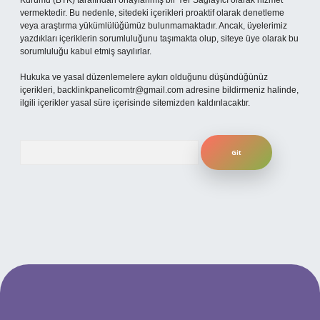
Kurumu (BTK) tarafından onaylanmış bir Yer Sağlayıcı olarak hizmet
vermektedir. Bu nedenle, sitedeki içerikleri proaktif olarak denetleme
veya araştırma yükümlülüğümüz bulunmamaktadır. Ancak, üyelerimiz
yazdıkları içeriklerin sorumluluğunu taşımakta olup, siteye üye olarak bu
sorumluluğu kabul etmiş sayılırlar.
Hukuka ve yasal düzenlemelere aykırı olduğunu düşündüğünüz
içerikleri,
backlinkpanelicomtr@gmail.com
adresine bildirmeniz halinde,
ilgili içerikler yasal süre içerisinde sitemizden kaldırılacaktır.
Arama
betexper.xyz