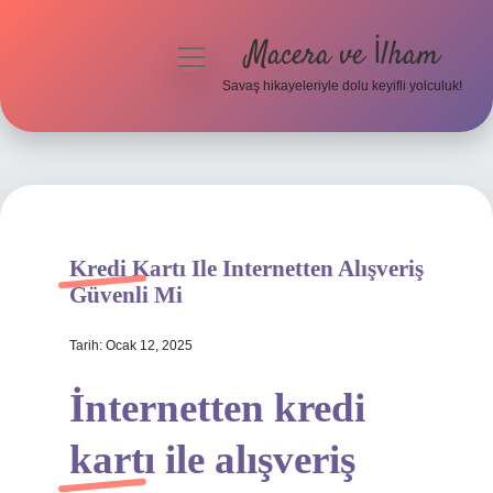
Macera ve İlham
menüyü
aç
Savaş hikayeleriyle dolu keyifli yolculuk!
Anasayfa
Gizlilik Politikası
Yasal Uyarı
Kredi Kartı Ile Internetten Alışveriş
Güvenli Mi
Tarih: Ocak 12, 2025
İnternetten kredi
kartı ile alışveriş