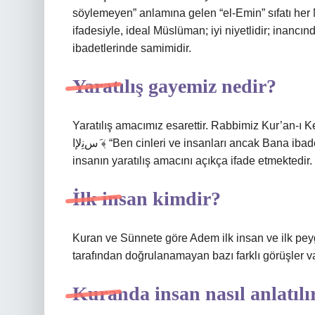
söylemeyen” anlamına gelen “el-Emin” sıfatı her 
ifadesiyle, ideal Müslüman; iyi niyetlidir; inancı
ibadetlerinde samimidir.
Yaratılış gayemiz nedir?
Yaratılış amacımız esarettir. Rabbimiz Kur’an-ı Kerim’de şöyle buyurmak
َسﻧِﻹا ﴾ “Ben cinleri ve insanları ancak Bana ibadet etsinler diye yarattım.” (Zariyat Suresi, 51:56) Bu ayet,
insanın yaratılış amacını açıkça ifade etmektedir.
İlk insan kimdir?
Kuran ve Sünnete göre Adem ilk insan ve ilk p
tarafından doğrulanamayan bazı farklı görüşler va
Kuranda insan nasıl anlatılı