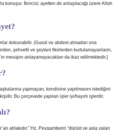
la konuşur. İkincisi; ayetten de anlaşılacağı üzere Allah
yet?
nlar dokunabilir. (Gusül ve abdest almadan ona
den, şehvetli ve şeytani fikirlerden kurtulamayanların,
ın mesajını anlayamayacakları da ikaz edilmektedir.]
r?
 başkalarına yapmayan, kendisine yapılmasını istediğini
dir. Bu çerçevede yapılan işler iyi/hayırlı işlerdir.
lı?
r’an ahlakıdır.” Hz. Peygamberin “dürüst ve asla yalan