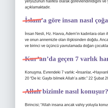
yeryüzünün halifesi olarak görevlendirildiğini v
açıklamaktadır.
İslam’a göre insan nasıl çoğa
İnsan Nesli, Hz. Havva, Adem’in kadınlara olan i
ve onun annemizle olan ilişkisinden doğdu. Anca
ve birinci ve üçüncü yavrulamada doğan çocukları
Kur’an’da geçen 7 varlık han
Konuşma. Evrendeki 7 varlık: •İnsanlar, •Hayvanlar
20 “De ki: Gaybı bilmek Allah’a aittir.” 22 Şubat 
Allah bizimle nasıl konuşur
Birincisi; “Allah insana ancak vahiy yoluyla konuş