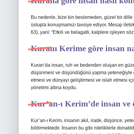
Kurana göre insan nasıl ko
Bu nedenle, bize kin beslemeden, güzel bir dille 
üslupla konuşmamızı tavsiye ediyor. Mesajı iletirk
63), yani: “Etkili ve belagatli, kalplere işleyen söz
Kuranı Kerime göre insan nas
Kuran’da insan, ruh ve bedenden oluşan en güzel va
düşünmesi ve düşündüğünü yapma yeteneğiyle diğ
etmesi ve dünyayı geliştirmesi ve ıslah etmesi içi
yönetimi altına koydu.
Kur’an-ı Kerim’de insan ve öz
Kur’an-ı Kerim, insanın akıl, irade, düşünce, yet
bildirmektedir. İnsanın bu gibi niteliklerle donatıl