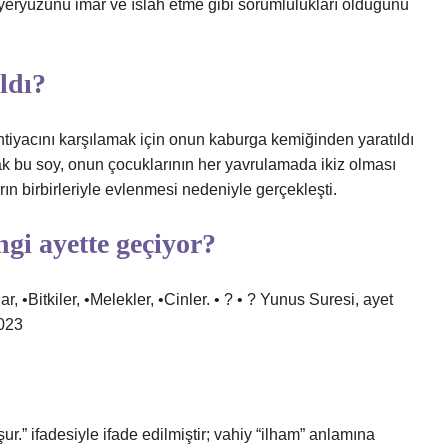
e yeryüzünü imar ve ıslah etme gibi sorumlulukları olduğunu
ldı?
htiyacını karşılamak için onun kaburga kemiğinden yaratıldı
k bu soy, onun çocuklarının her yavrulamada ikiz olması
n birbirleriyle evlenmesi nedeniyle gerçekleşti.
gi ayette geçiyor?
, •Bitkiler, •Melekler, •Cinler. • ? • ? Yunus Suresi, ayet
2023
?
ur.” ifadesiyle ifade edilmiştir; vahiy “ilham” anlamına