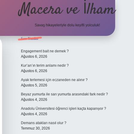
Macera ve İlham
Savaş hikayeleriyle dolu keyifli yolculuk!
Sidebar
Son Yazılar
ilbet giriş
Engagement bait ne demek ?
Ağustos 6, 2026
Kur’an’ın terim anlamı nedir ?
Ağustos 6, 2026
Ayak terlemesi için eczaneden ne alınır ?
Ağustos 5, 2026
Beyaz yumurta ile sarı yumurta arasındaki fark nedir ?
Ağustos 4, 2026
Anadolu Üniversitesi öğrenci işleri kaçta kapanıyor ?
Ağustos 4, 2026
Demans atakları nasıl olur ?
Temmuz 30, 2026