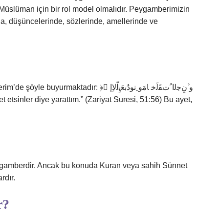
Müslüman için bir rol model olmalıdır. Peygamberimizin
nda, düşüncelerinde, sözlerinde, amellerinde ve
tadır: ﴿ َو ﱠنِﺟﻟا ُتﻘَﻟَﺧ ﺎﻣَو ِنودُﺑﻌَﯾِﻟّﻻِإ
eygamberdir. Ancak bu konuda Kuran veya sahih Sünnet
rdır.
r?