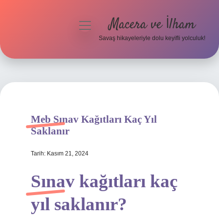
Macera ve İlham
menüyü
aç
Savaş hikayeleriyle dolu keyifli yolculuk!
Anasayfa
Gizlilik Politikası
Yasal Uyarı
Meb Sınav Kağıtları Kaç Yıl
Saklanır
Tarih: Kasım 21, 2024
Sınav kağıtları kaç
yıl saklanır?