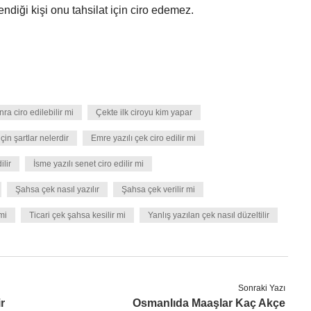
ndiği kişi onu tahsilat için ciro edemez.
ra ciro edilebilir mi
Çekte ilk ciroyu kim yapar
çin şartlar nelerdir
Emre yazılı çek ciro edilir mi
ilir
İsme yazılı senet ciro edilir mi
Şahsa çek nasıl yazılır
Şahsa çek verilir mi
mi
Ticari çek şahsa kesilir mi
Yanlış yazılan çek nasıl düzeltilir
Sonraki Yazı
r
Osmanlıda Maaşlar Kaç Akçe