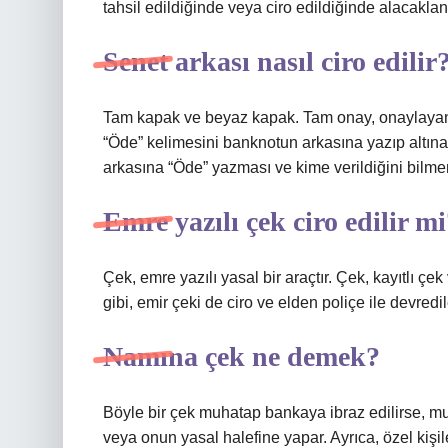
tahsil edildiğinde veya ciro edildiğinde alacaklandı
Senet arkası nasıl ciro edilir
Tam kapak ve beyaz kapak. Tam onay, onaylayanın
“Öde” kelimesini banknotun arkasına yazıp altın
arkasına “Öde” yazması ve kime verildiğini bilmem
Emre yazılı çek ciro edilir m
Çek, emre yazılı yasal bir araçtır. Çek, kayıtlı ç
gibi, emir çeki de ciro ve elden poliçe ile devredi
Namına çek ne demek?
Böyle bir çek muhatap bankaya ibraz edilirse, m
veya onun yasal halefine yapar. Ayrıca, özel kişi