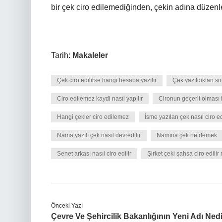
bir çek ciro edilemediğinden, çekin adına düzenle
Tarih:
Makaleler
Çek ciro edilirse hangi hesaba yazılır
Çek yazıldıktan son
Ciro edilemez kaydi nasıl yapılır
Cironun geçerli olması i
Hangi çekler ciro edilemez
İsme yazılan çek nasıl ciro ed
Nama yazılı çek nasıl devredilir
Namına çek ne demek
Senet arkası nasıl ciro edilir
Şirket çeki şahsa ciro edilir 
Önceki Yazı
Çevre Ve Şehircilik Bakanlığının Yeni Adı Nedi