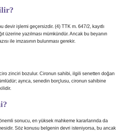
lir?
 devir işlemi geçersizdir. (4) TTK m. 647/2, kayıtlı
kağıt üzerine yazılması mümkündür. Ancak bu beyanın
zısı ile imzasının bulunması gerekir.
, ciro zinciri bozulur. Cironun sahibi, ilgili senetten doğan
ümlüdür; ayrıca, senedin borçlusu, cironun sahibine
lidir.
mi?
en önemli sonucu, en yüksek mahkeme kararlarında da
ememesidir. Söz konusu belgenin devri isteniyorsa, bu ancak