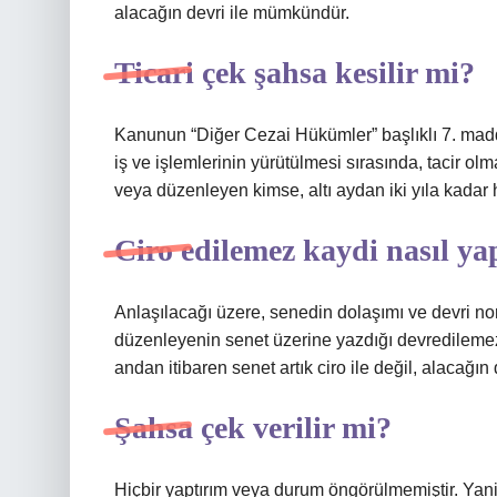
alacağın devri ile mümkündür.
Ticari çek şahsa kesilir mi?
Kanunun “Diğer Cezai Hükümler” başlıklı 7. maddesin
iş ve işlemlerinin yürütülmesi sırasında, tacir ol
veya düzenleyen kimse, altı aydan iki yıla kadar h
Ciro edilemez kaydi nasıl yap
Anlaşılacağı üzere, senedin dolaşımı ve devri norm
düzenleyenin senet üzerine yazdığı devredilemez 
andan itibaren senet artık ciro ile değil, alacağın d
Şahsa çek verilir mi?
Hiçbir yaptırım veya durum öngörülmemiştir. Yani, y