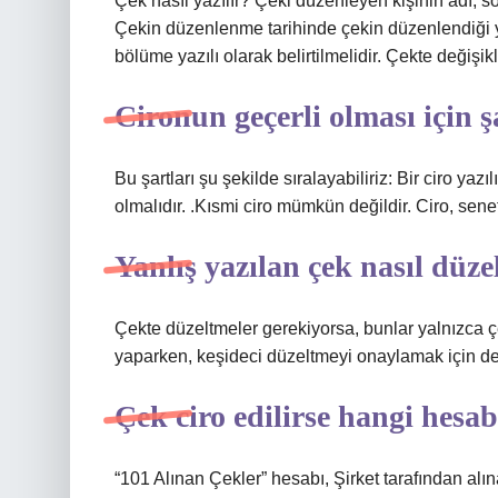
Çek nasıl yazılır? Çeki düzenleyen kişinin adı, soy
Çekin düzenlenme tarihinde çekin düzenlendiği ya
bölüme yazılı olarak belirtilmelidir. Çekte değişik
Cironun geçerli olması için ş
Bu şartları şu şekilde sıralayabiliriz: Bir ciro yaz
olmalıdır. .Kısmi ciro mümkün değildir. Ciro, senet
Yanlış yazılan çek nasıl düzel
Çekte düzeltmeler gerekiyorsa, bunlar yalnızca çe
yaparken, keşideci düzeltmeyi onaylamak için değ
Çek ciro edilirse hangi hesab
“101 Alınan Çekler” hesabı, Şirket tarafından alına