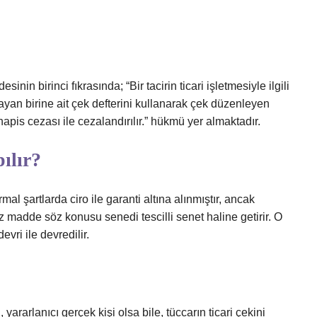
in birinci fıkrasında; “Bir tacirin ticari işletmesiyle ilgili
mayan birine ait çek defterini kullanarak çek düzenleyen
apis cezası ile cezalandırılır.” hükmü yer almaktadır.
ılır?
al şartlarda ciro ile garanti altına alınmıştır, ancak
madde söz konusu senedi tescilli senet haline getirir. O
evri ile devredilir.
ararlanıcı gerçek kişi olsa bile, tüccarın ticari çekini