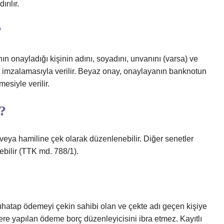
rılır.
?
 onayladığı kişinin adını, soyadını, unvanını (varsa) ve
a imzalamasıyla verilir. Beyaz onay, onaylayanın banknotun
esiyle verilir.
i?
ek veya hamiline çek olarak düzenlenebilir. Diğer senetler
lebilir (TTK md. 788/1).
uhatap ödemeyi çekin sahibi olan ve çekte adı geçen kişiye
lere yapılan ödeme borç düzenleyicisini ibra etmez. Kayıtlı