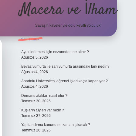
Macera ve İlham
Savaş hikayeleriyle dolu keyifli yolculuk!
Sidebar
Son Yazılar
ilbet giriş
Ayak terlemesi için eczaneden ne alınır ?
Ağustos 5, 2026
Beyaz yumurta ile sarı yumurta arasındaki fark nedir ?
Ağustos 4, 2026
Anadolu Üniversitesi öğrenci işleri kaçta kapanıyor ?
Ağustos 4, 2026
Demans atakları nasıl olur ?
Temmuz 30, 2026
Kuşların tüyleri var mıdır ?
Temmuz 27, 2026
Yapılandırma kanunu ne zaman çıkacak ?
Temmuz 26, 2026