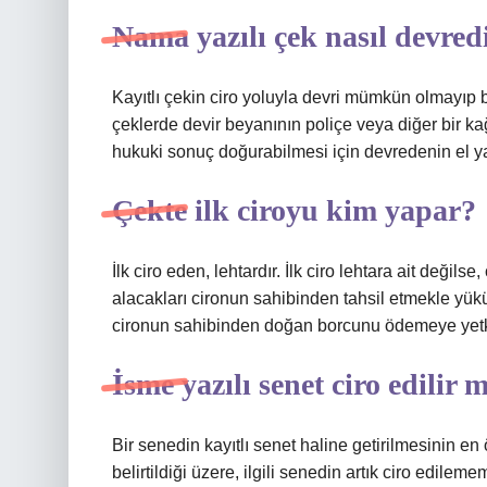
Nama yazılı çek nasıl devredi
Kayıtlı çekin ciro yoluyla devri mümkün olmayıp bu
çeklerde devir beyanının poliçe veya diğer bir 
hukuki sonuç doğurabilmesi için devredenin el ya
Çekte ilk ciroyu kim yapar?
İlk ciro eden, lehtardır. İlk ciro lehtara ait değilse
alacakları cironun sahibinden tahsil etmekle yük
cironun sahibinden doğan borcunu ödemeye yetki
İsme yazılı senet ciro edilir 
Bir senedin kayıtlı senet haline getirilmesinin 
belirtildiği üzere, ilgili senedin artık ciro edil