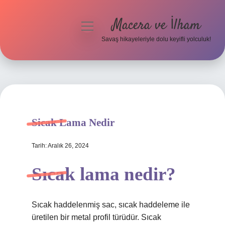
Macera ve İlham
menüyü
aç
Savaş hikayeleriyle dolu keyifli yolculuk!
Anasayfa
Gizlilik Politikası
Yasal Uyarı
Sicak Lama Nedir
Tarih: Aralık 26, 2024
Sıcak lama nedir?
Sıcak haddelenmiş sac, sıcak haddeleme ile
üretilen bir metal profil türüdür. Sıcak