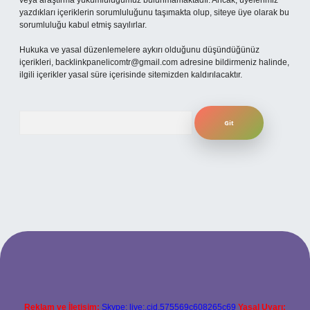
veya araştırma yükümlülüğümüz bulunmamaktadır. Ancak, üyelerimiz
yazdıkları içeriklerin sorumluluğunu taşımakta olup, siteye üye olarak bu
sorumluluğu kabul etmiş sayılırlar.
Hukuka ve yasal düzenlemelere aykırı olduğunu düşündüğünüz
içerikleri,
backlinkpanelicomtr@gmail.com
adresine bildirmeniz halinde,
ilgili içerikler yasal süre içerisinde sitemizden kaldırılacaktır.
Arama
iriş
betexper.xyz
Reklam ve İletişim:
Skype: live:.cid.575569c608265c69
Yasal Uyarı: