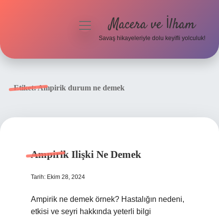
Macera ve İlham
menüyü
aç
Savaş hikayeleriyle dolu keyifli yolculuk!
Anasayfa
Gizlilik Politikası
Etiket:
Ampirik durum ne demek
Yasal Uyarı
Ampirik Ilişki Ne Demek
Tarih: Ekim 28, 2024
Ampirik ne demek örnek? Hastalığın nedeni,
etkisi ve seyri hakkında yeterli bilgi