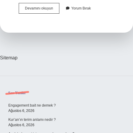
Ampirik
Devamını okuyun
Yorum Bırak
Ilişki
Ne
Demek
Sitemap
Sidebar
Son Yazılar
Engagement bait ne demek ?
Ağustos 6, 2026
Kur’an’ın terim anlamı nedir ?
Ağustos 6, 2026