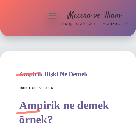
Macera ve İlham
menüyü
aç
Savaş hikayeleriyle dolu keyifli yolculuk!
Anasayfa
Gizlilik Politikası
Yasal Uyarı
Ampirik Ilişki Ne Demek
Tarih: Ekim 28, 2024
Ampirik ne demek
örnek?