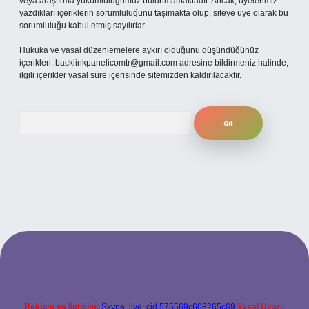
veya araştırma yükümlülüğümüz bulunmamaktadır. Ancak, üyelerimiz
yazdıkları içeriklerin sorumluluğunu taşımakta olup, siteye üye olarak bu
sorumluluğu kabul etmiş sayılırlar.
Hukuka ve yasal düzenlemelere aykırı olduğunu düşündüğünüz
içerikleri,
backlinkpanelicomtr@gmail.com
adresine bildirmeniz halinde,
ilgili içerikler yasal süre içerisinde sitemizden kaldırılacaktır.
Arama
per.xyz
Reklam ve İletişim:
Skype: live:.cid.575569c608265c69
Yasal Uyarı: