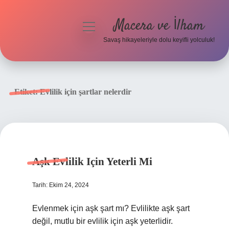
Macera ve İlham
menüyü
aç
Savaş hikayeleriyle dolu keyifli yolculuk!
Anasayfa
Gizlilik Politikası
Etiket:
Evlilik için şartlar nelerdir
Yasal Uyarı
Aşk Evlilik Için Yeterli Mi
Tarih: Ekim 24, 2024
Evlenmek için aşk şart mı? Evlilikte aşk şart
değil, mutlu bir evlilik için aşk yeterlidir.