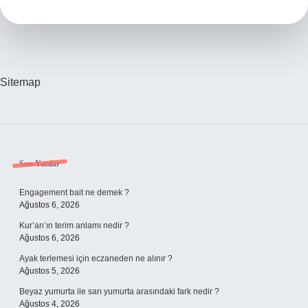
Yeterli
Mi
Sitemap
Sidebar
Son Yazılar
Engagement bait ne demek ?
Ağustos 6, 2026
Kur’an’ın terim anlamı nedir ?
Ağustos 6, 2026
Ayak terlemesi için eczaneden ne alınır ?
Ağustos 5, 2026
Beyaz yumurta ile sarı yumurta arasındaki fark nedir ?
Ağustos 4, 2026