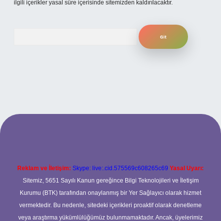
ilgili içerikler yasal süre içerisinde sitemizden kaldırılacaktır.
Arama
iş
betexper.xyz
Reklam ve İletişim:
Skype: live:.cid.575569c608265c69
Yasal Uyarı:
Sitemiz, 5651 Sayılı Kanun gereğince Bilgi Teknolojileri ve İletişim
Kurumu (BTK) tarafından onaylanmış bir Yer Sağlayıcı olarak hizmet
vermektedir. Bu nedenle, sitedeki içerikleri proaktif olarak denetleme
veya araştırma yükümlülüğümüz bulunmamaktadır. Ancak, üyelerimiz