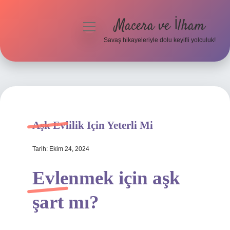
Macera ve İlham
menüyü
aç
Savaş hikayeleriyle dolu keyifli yolculuk!
Anasayfa
Gizlilik Politikası
Yasal Uyarı
Aşk Evlilik Için Yeterli Mi
Tarih: Ekim 24, 2024
Evlenmek için aşk
şart mı?