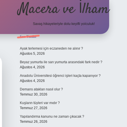
Macera ve İlham
Savaş hikayeleriyle dolu keyifli yolculuk!
Sidebar
Son Yazılar
ilbet giriş
betexper.
Ayak terlemesi için eczaneden ne alınır ?
Ağustos 5, 2026
Beyaz yumurta ile sarı yumurta arasındaki fark nedir ?
Ağustos 4, 2026
Anadolu Üniversitesi öğrenci işleri kaçta kapanıyor ?
Ağustos 4, 2026
Demans atakları nasıl olur ?
Temmuz 30, 2026
Kuşların tüyleri var mıdır ?
Temmuz 27, 2026
Yapılandırma kanunu ne zaman çıkacak ?
Temmuz 26, 2026