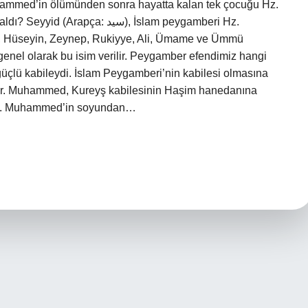
 Muhammed’in ölümünden sonra hayatta kalan tek çocuğu Hz.
a: سيد), İslam peygamberi Hz.
n, Hüseyin, Zeynep, Rukiyye, Ali, Ümame ve Ümmü
enel olarak bu isim verilir. Peygamber efendimiz hangi
güçlü kabileydi. İslam Peygamberi’nin kabilesi olmasına
dir. Muhammed, Kureyş kabilesinin Haşim hanedanına
 Hz. Muhammed’in soyundan…