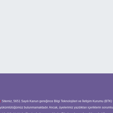
:
Sitemiz, 5651 Sayılı Kanun gereğince Bilgi Teknolojileri ve İletişim Kurumu (BTK)
ma yükümlülüğümüz bulunmamaktadır. Ancak, üyelerimiz yazdıkları içeriklerin soruml