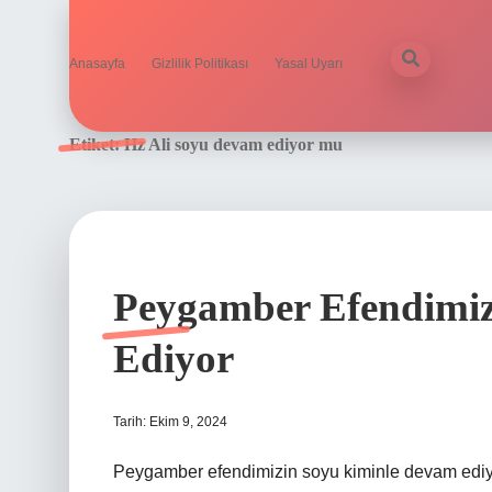
Anasayfa
Gizlilik Politikası
Yasal Uyarı
Etiket:
Hz Ali soyu devam ediyor mu
Peygamber Efendimi
Ediyor
Tarih: Ekim 9, 2024
Peygamber efendimizin soyu kiminle devam ediy