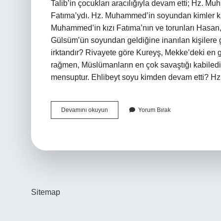
Talib’in çocukları aracılığıyla devam etti; Hz.
Fatıma’ydı. Hz. Muhammed’in soyundan kimler kaldı? Seyyid (Arapç
Muhammed’in kızı Fatıma’nın ve torunları Hasa
Gülsüm’ün soyundan geldiğine inanılan kişilere g
irktandır? Rivayete göre Kureyş, Mekke’deki en 
rağmen, Müslümanların en çok savaştığı kabile
mensuptur. Ehlibeyt soyu kimden devam etti?
Peygamber
Devamını okuyun
Yorum Bırak
Efendimizin
Soyu
Nereden
Devam
Ediyor
Sitemap