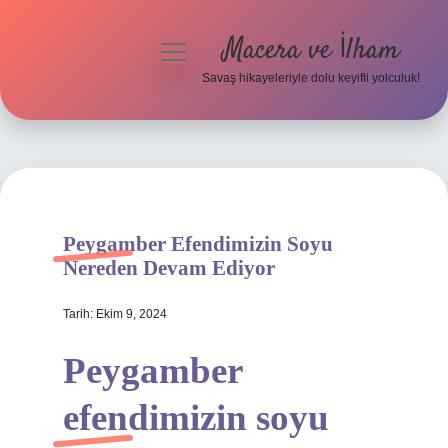
Macera ve İlham
menüyü
aç
Savaş hikayeleriyle dolu keyifli yolculuk!
Anasayfa
Gizlilik Politikası
Yasal Uyarı
Peygamber Efendimizin Soyu
Nereden Devam Ediyor
Tarih: Ekim 9, 2024
Peygamber
efendimizin soyu