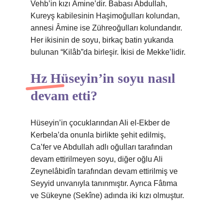
Vehb’in kızı Âmine’dir. Babası Abdullah,
Kureyş kabilesinin Haşimoğulları kolundan,
annesi Âmine ise Zühreoğulları kolundandır.
Her ikisinin de soyu, birkaç batin yukarıda
bulunan “Kilâb”da birleşir. İkisi de Mekke’lidir.
Hz Hüseyin’in soyu nasıl
devam etti?
Hüseyin’in çocuklarından Ali el-Ekber de
Kerbela’da onunla birlikte şehit edilmiş,
Ca’fer ve Abdullah adlı oğulları tarafından
devam ettirilmeyen soyu, diğer oğlu Ali
Zeynelâbidîn tarafından devam ettirilmiş ve
Seyyid unvanıyla tanınmıştır. Ayrıca Fâtıma
ve Sükeyne (Sekîne) adında iki kızı olmuştur.