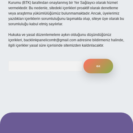
Kurumu (BTK) tarafından onaylanmış bir Yer Sağlayıcı olarak hizmet
vermektedir. Bu nedenle, sitedeki içerikleri proaktif olarak denetleme
veya araştırma yükümlülüğümüz bulunmamaktadır. Ancak, üyelerimiz
yazdıkları içeriklerin sorumluluğunu taşımakta olup, siteye üye olarak bu
sorumluluğu kabul etmiş sayılırlar.
Hukuka ve yasal düzenlemelere aykırı olduğunu düşündüğünüz
içerikleri,
backlinkpanelicomtr@gmail.com
adresine bildirmeniz halinde,
ilgili içerikler yasal süre içerisinde sitemizden kaldırılacaktır.
Arama
iş
betexper.xyz