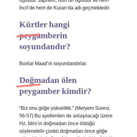
oğludur. Japheth, Nuh’un oğludur ve hem
İncil’de hem de Kuran’da adı geçmektedir.
Kürtler hangi
peygamberin
soyundandır?
Bunlar Maad’ın soyundandırlar.
Doğmadan ölen
peygamber kimdir?
“Biz onu göğe yükselttik.” (Meryem Suresi,
56-57) Bu ayetlerden de anlaşılacağı üzere
Hz. İdris’in doğmadan önce öldüğü
söylenebilir çünkü doğmadan önce göğe