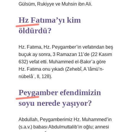
Gülsüm, Rukiyye ve Muhsin ibn Ali.
Hz Fatıma’yı kim
öldürdü?
Hz. Fatıma, Hz. Peygamber’in vefatından beş
buçuk ay sonra, 3 Ramazan 11’de (22 Kasım
632) vefat etti. Muhammed el-Bakır’a göre
Hz. Fatıma onu yıkadı (Zehebî, Aʿlâmü’n-
nübelâʾ, II, 128).
Peygamber efendimizin
soyu nerede yaşıyor?
Abdullah, Peygamberimiz Hz. Muhammed’in
(s.a.v.) babası Abdulmuttalib’in oğlu; annesi