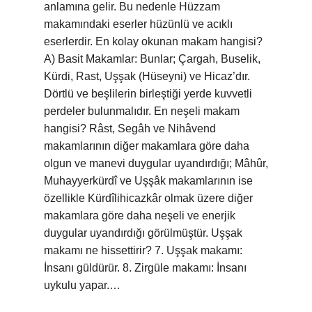
anlamına gelir. Bu nedenle Hüzzam
makamındaki eserler hüzünlü ve acıklı
eserlerdir. En kolay okunan makam hangisi?
A) Basit Makamlar: Bunlar; Çargah, Buselik,
Kürdi, Rast, Uşşak (Hüseyni) ve Hicaz’dır.
Dörtlü ve beşlilerin birleştiği yerde kuvvetli
perdeler bulunmalıdır. En neşeli makam
hangisi? Râst, Segâh ve Nihâvend
makamlarının diğer makamlara göre daha
olgun ve manevi duygular uyandırdığı; Mâhûr,
Muhayyerkürdî ve Uşşâk makamlarının ise
özellikle Kürdîlihicazkâr olmak üzere diğer
makamlara göre daha neşeli ve enerjik
duygular uyandırdığı görülmüştür. Uşşak
makamı ne hissettirir? 7. Uşşak makamı:
İnsanı güldürür. 8. Zirgüle makamı: İnsanı
uykulu yapar.…