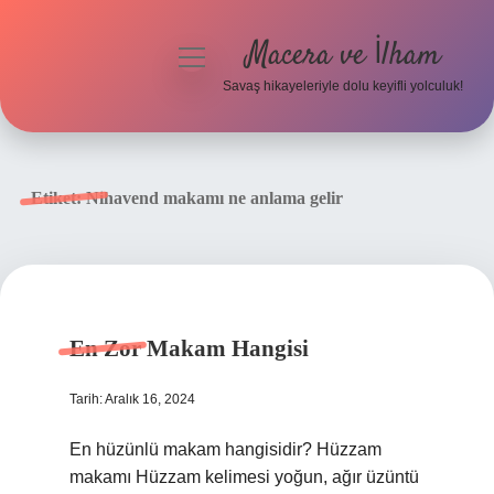
Macera ve İlham
menüyü
aç
Savaş hikayeleriyle dolu keyifli yolculuk!
Anasayfa
Gizlilik Politikası
Etiket:
Nihavend makamı ne anlama gelir
Yasal Uyarı
En Zor Makam Hangisi
Tarih: Aralık 16, 2024
En hüzünlü makam hangisidir? Hüzzam
makamı Hüzzam kelimesi yoğun, ağır üzüntü