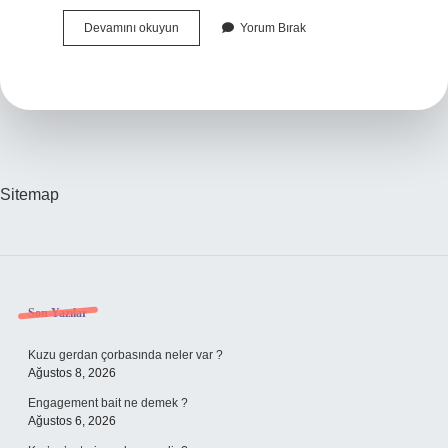
En
Devamını okuyun
Yorum Bırak
Zor
Makam
Hangisi
Sitemap
Sidebar
Son Yazılar
Kuzu gerdan çorbasında neler var ?
Ağustos 8, 2026
Engagement bait ne demek ?
Ağustos 6, 2026