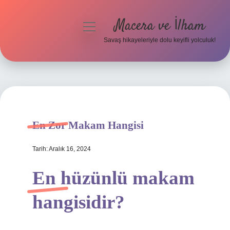
Macera ve İlham
menüyü
aç
Savaş hikayeleriyle dolu keyifli yolculuk!
Anasayfa
Gizlilik Politikası
Yasal Uyarı
En Zor Makam Hangisi
Tarih: Aralık 16, 2024
En hüzünlü makam
hangisidir?