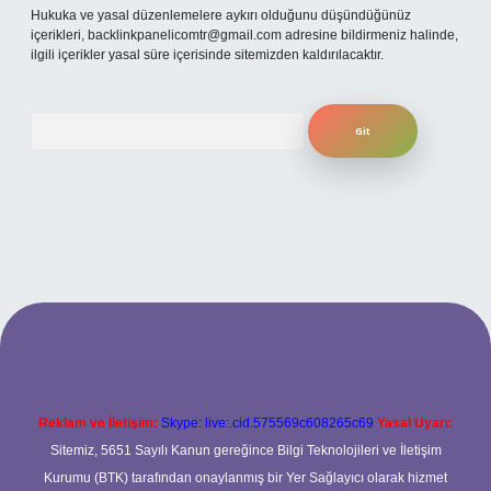
Hukuka ve yasal düzenlemelere aykırı olduğunu düşündüğünüz
içerikleri,
backlinkpanelicomtr@gmail.com
adresine bildirmeniz halinde,
ilgili içerikler yasal süre içerisinde sitemizden kaldırılacaktır.
Arama
giriş
betexper.xyz
Reklam ve İletişim:
Skype: live:.cid.575569c608265c69
Yasal Uyarı:
Sitemiz, 5651 Sayılı Kanun gereğince Bilgi Teknolojileri ve İletişim
Kurumu (BTK) tarafından onaylanmış bir Yer Sağlayıcı olarak hizmet