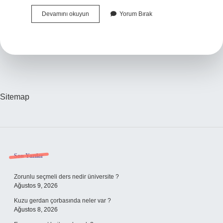
Roaccutane
Devamını okuyun
Yorum Bırak
Kullanırken
Ne
Yemeli
Sitemap
Sidebar
Son Yazılar
Zorunlu seçmeli ders nedir üniversite ?
Ağustos 9, 2026
Kuzu gerdan çorbasında neler var ?
Ağustos 8, 2026