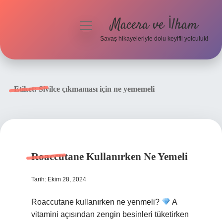
Macera ve İlham
menüyü
aç
Savaş hikayeleriyle dolu keyifli yolculuk!
Anasayfa
Gizlilik Politikası
Etiket:
Sivilce çıkmaması için ne yememeli
Yasal Uyarı
Roaccutane Kullanırken Ne Yemeli
Tarih: Ekim 28, 2024
Roaccutane kullanırken ne yenmeli?
A
vitamini açısından zengin besinleri tüketirken