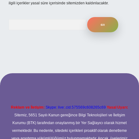
ilgili içerikler yasal süre içerisinde sitemizden kaldırılacaktır.
Arama
iş
betexper.xyz
Reklam ve İletişim:
Skype: live:.cid.575569c608265c69
Yasal Uyarı:
Sitemiz, 5651 Sayılı Kanun gereğince Bilgi Teknolojileri ve İletişim
Kurumu (BTK) tarafından onaylanmış bir Yer Sağlayıcı olarak hizmet
vermektedir. Bu nedenle, sitedeki içerikleri proaktif olarak denetleme
veya araştırma yükümlülüğümüz bulunmamaktadır. Ancak, üyelerimiz