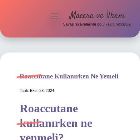
Macera ve İlham
menüyü
aç
Savaş hikayeleriyle dolu keyifli yolculuk!
Anasayfa
Gizlilik Politikası
Yasal Uyarı
Roaccutane Kullanırken Ne Yemeli
Tarih: Ekim 28, 2024
Roaccutane
kullanırken ne
yenmeli?