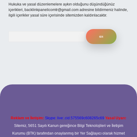
Hukuka ve yasal düzenlemelere aykırı olduğunu düşündüğünüz
içerikleri,
backlinkpanelicomtr@gmail.com
adresine bildirmeniz halinde,
ilgili içerikler yasal süre içerisinde sitemizden kaldırılacaktır.
Arama
t giriş
betexper.xyz
Reklam ve İletişim:
Skype: live:.cid.575569c608265c69
Yasal Uyarı:
Sitemiz, 5651 Sayılı Kanun gereğince Bilgi Teknolojileri ve İletişim
Kurumu (BTK) tarafından onaylanmış bir Yer Sağlayıcı olarak hizmet