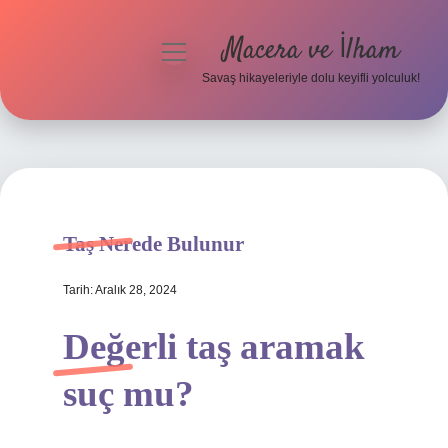
Macera ve İlham
menüyü
aç
Savaş hikayeleriyle dolu keyifli yolculuk!
Anasayfa
Gizlilik Politikası
Yasal Uyarı
Taş Nerede Bulunur
Tarih: Aralık 28, 2024
Değerli taş aramak
suç mu?