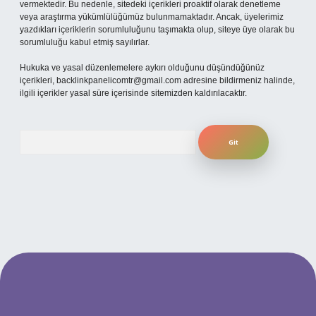
vermektedir. Bu nedenle, sitedeki içerikleri proaktif olarak denetleme
veya araştırma yükümlülüğümüz bulunmamaktadır. Ancak, üyelerimiz
yazdıkları içeriklerin sorumluluğunu taşımakta olup, siteye üye olarak bu
sorumluluğu kabul etmiş sayılırlar.
Hukuka ve yasal düzenlemelere aykırı olduğunu düşündüğünüz
içerikleri,
backlinkpanelicomtr@gmail.com
adresine bildirmeniz halinde,
ilgili içerikler yasal süre içerisinde sitemizden kaldırılacaktır.
Arama
iriş
betexper.xyz