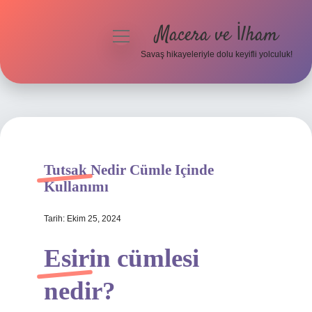
Macera ve İlham
menüyü
aç
Savaş hikayeleriyle dolu keyifli yolculuk!
Anasayfa
Gizlilik Politikası
Yasal Uyarı
Tutsak Nedir Cümle Içinde
Kullanımı
Tarih: Ekim 25, 2024
Esirin cümlesi
nedir?