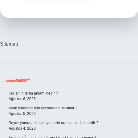
Sitemap
Sidebar
Son Yazılar
Kur’an’ın terim anlamı nedir ?
Ağustos 6, 2026
Ayak terlemesi için eczaneden ne alınır ?
Ağustos 5, 2026
Beyaz yumurta ile sarı yumurta arasındaki fark nedir ?
Ağustos 4, 2026
Anadolu Üniversitesi öğrenci işleri kaçta kapanıyor ?