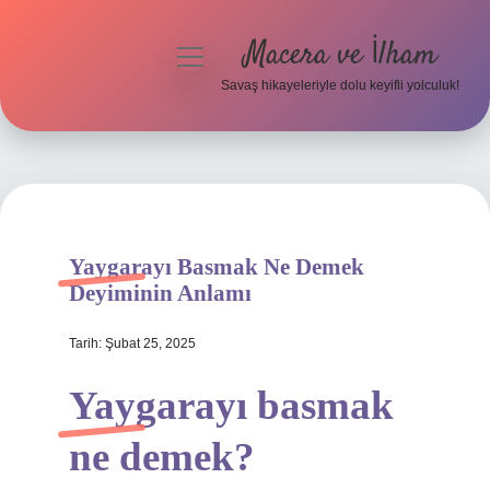
Macera ve İlham
menüyü
aç
Savaş hikayeleriyle dolu keyifli yolculuk!
Anasayfa
Gizlilik Politikası
Yasal Uyarı
Yaygarayı Basmak Ne Demek
Deyiminin Anlamı
Tarih: Şubat 25, 2025
Yaygarayı basmak
ne demek?