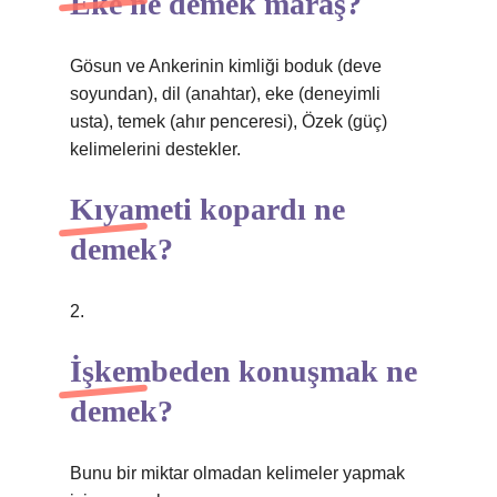
Eke ne demek maraş?
Gösun ve Ankerinin kimliği boduk (deve
soyundan), dil (anahtar), eke (deneyimli
usta), temek (ahır penceresi), Özek (güç)
kelimelerini destekler.
Kıyameti kopardı ne
demek?
2.
İşkembeden konuşmak ne
demek?
Bunu bir miktar olmadan kelimeler yapmak