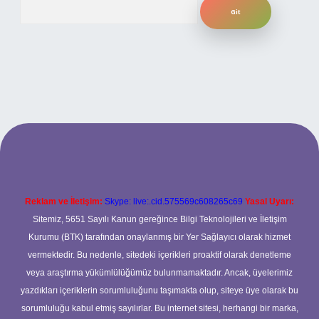
Arama
et giriş
betexper.xyz
Reklam ve İletişim:
Skype: live:.cid.575569c608265c69
Yasal Uyarı:
Sitemiz, 5651 Sayılı Kanun gereğince Bilgi Teknolojileri ve İletişim
Kurumu (BTK) tarafından onaylanmış bir Yer Sağlayıcı olarak hizmet
vermektedir. Bu nedenle, sitedeki içerikleri proaktif olarak denetleme
veya araştırma yükümlülüğümüz bulunmamaktadır. Ancak, üyelerimiz
yazdıkları içeriklerin sorumluluğunu taşımakta olup, siteye üye olarak bu
sorumluluğu kabul etmiş sayılırlar. Bu internet sitesi, herhangi bir marka,