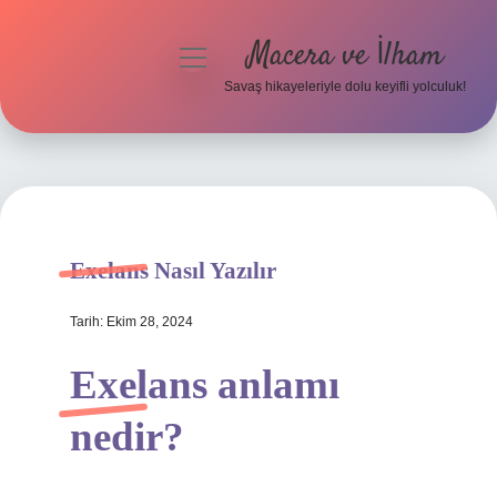
Macera ve İlham
menüyü
aç
Savaş hikayeleriyle dolu keyifli yolculuk!
Anasayfa
Gizlilik Politikası
Yasal Uyarı
Exelans Nasıl Yazılır
Tarih: Ekim 28, 2024
Exelans anlamı
nedir?