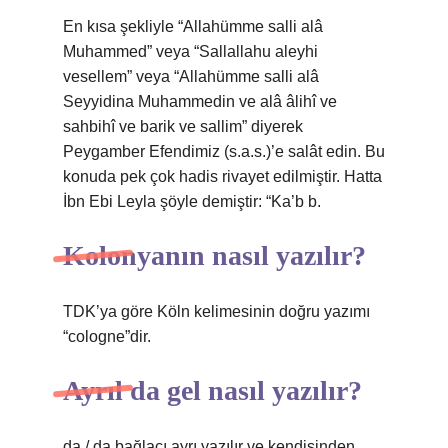
En kısa şekliyle “Allahümme salli alâ
Muhammed” veya “Sallallahu aleyhi
vesellem” veya “Allahümme salli alâ
Seyyidina Muhammedin ve alâ âlihî ve
sahbihî ve barik ve sallim” diyerek
Peygamber Efendimiz (s.a.s.)’e salât edin. Bu
konuda pek çok hadis rivayet edilmiştir. Hatta
İbn Ebi Leyla şöyle demiştir: “Ka’b b.
Kolonyanın nasıl yazılır?
TDK’ya göre Köln kelimesinin doğru yazımı
“cologne”dir.
Ayrıl da gel nasıl yazılır?
da / da bağlacı ayrı yazılır ve kendisinden